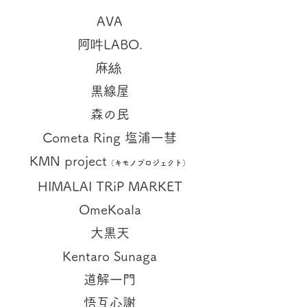
AVA
阿吽LABO.
麻絲
黒線屋
森の民
Cometa Ring 塩浦一彗
KMN project
（キモノプロジェクト）
HIMALAI TRiP MARKET
OmeKoala
大黒天
Kentaro Sunaga
道解一門
悟互心謝