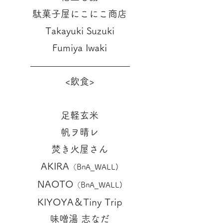
駄菓子屋にこにこ商店
Takayuki Suzuki
Fumiya Iwaki
<飲食>
足軽玄米
帆ヲ晴レ
焚き火屋さん
AKIRA
（BnA_WALL)
NAOTO
（BnA_WALL)
KIYOYA＆Tiny Trip
味噌湯 志なだ