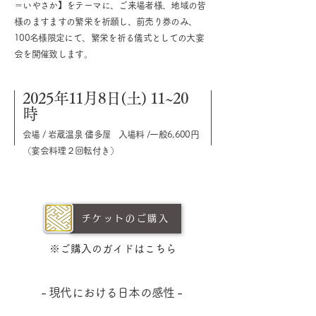
＝いやさか】をテーマに、ご来場者様、地域の皆
様のますますの繁栄を祈願し、前売り券のみ、
100名様限定にて、繁栄を祈る儀式としての大宴
会を開催致します。
2025年11月8日(土) 11~20
時
会場 / 岩蔵温泉 儘多屋 入場料 /一般6,600円
（宴会料理２回転付き）
チケットのご購入
​※ご購入のガイドはこちら
​- 現代における日本の感性 -