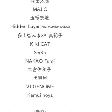
森田太初
MAJIO
玉様祭壇
Hidden Layer
(AIAIDA×Pablo Shibari)
多圭智みき×神真紀子
KIKI CAT
SeiRa
NAKAO Fumi
二宮佐和子
黒線屋
VJ GENOME
Kamui noya
<音楽>