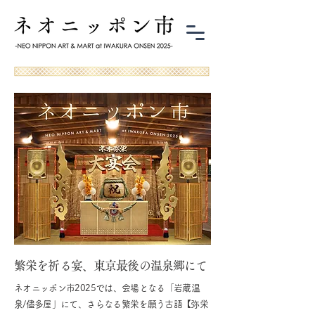
繁栄を祈る宴、東京最後の温泉郷にて
ネオニッポン市2025では、会場となる「岩蔵温
泉/儘多屋」にて、さらなる繁栄を願う古語【弥栄