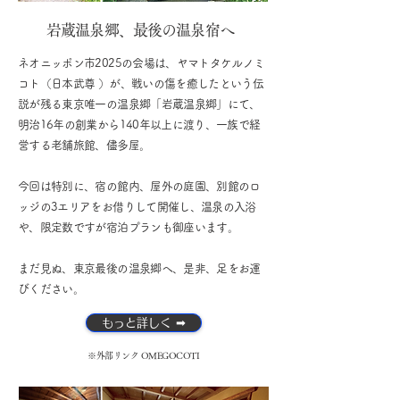
岩蔵温泉郷、最後の温泉宿へ
ネオニッポン市2025の会場は、ヤマトタケルノミ
コト（日本武尊 ）が、戦いの傷を癒したという伝
説が残る東京唯一の温泉郷「岩蔵温泉郷」にて、
明治16年の創業から140年以上に渡り、一族で経
営する老舗旅館、儘多屋。
今回は特別に、宿の館内、屋外の庭園、別館のロ
ッジの3エリアをお借りして開催し、温泉の入浴
や、限定数ですが宿泊プランも御座います。
まだ見ぬ、東京最後の温泉郷へ、是非、足をお運
びください。
もっと詳しく ➡
※外部リンク OMEGOCOTI