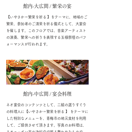
館内-大広間 / 繁栄の宴
【いやさか＝繁栄を祈る 】をテーマに、地域のご
繁栄、参加者のご清栄を祈る儀式として、大宴会
を催します。このフロアでは、音楽アーティスト
の演奏、繁栄への祈りを表現する玉様祭壇のパフ
ォーマンスが行われます。
館内-中広間 / 宴会料理
ネオ宴会のコンテンツとして、二組の選りすぐり
の料理人に【いやさか＝繁栄を祈る 】 をテーマに
した特別なメニューを、青梅市の地元食材を利用
して、ご提供させて頂きます。写真のお料理は、
ネオニッポン市の決起会で振る舞われたもので